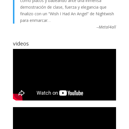
como platos y babeando ante una inmensa
demostración de clase, fuerza y elegancia que
finalizo con un “Wish I Had An Angel” de Nightwish
para enmarcar. .
--Metal4all
videos