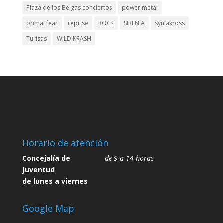
Plaza de los Belgas conciertos
power metal
primal fear
reprise
ROCK
SIRENIA
synlakross
Turisas
WILD KRASH
Horario de atención
Concejalía de
de 9 a 14 horas
Juventud
de lunes a viernes
Google Map