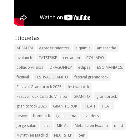
Etiquetas
ABSALEM
agradecimientos
alquimia
amaranthe
avalanch
CATSTRIKE
certamen
COLLADO
collado villalba
DRAGONFLY
eclipse
EGO MANIACS:
festival
FESTIVAL GRANITO
festival granitorock
Festival Granitorock 2025
festival rock
Festival rock Collado Villalba
GRANITO
granitorock
granitorock 2026
GRANITOROK
H.E.A.T
HEAT
heavy
homesick
ignis anima
invaiders
jorge salan
leize
METAL
Metalite en España
mind
Myrath en Madrid
NEXT STEP
peri