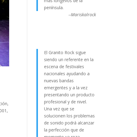
más longevos de la
península.
--Mariskalrock
El Granito Rock sigue
siendo un referente en la
escena de festivales
nacionales ayudando a
nuevas bandas
emergentes y a la vez
presentando un producto
profesional y de nivel.
ción,
Una vez que se
001,
solucionen los problemas
de sonido podrá alcanzar
la perfección que de
momento ya roza.