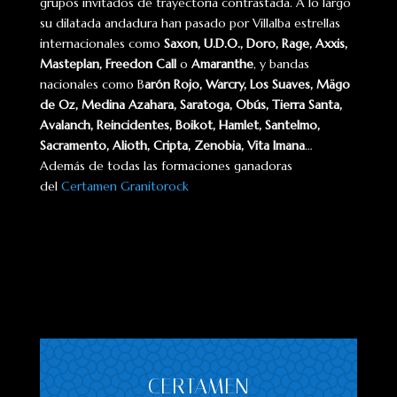
grupos invitados de trayectoria contrastada. A lo largo
su dilatada andadura han pasado por Villalba estrellas
internacionales como
Saxon, U.D.O., Doro, Rage, Axxis,
Masteplan, Freedon Call
o
Amaranthe
, y bandas
nacionales como B
arón Rojo, Warcry, Los Suaves, Mägo
de Oz, Medina Azahara, Saratoga, Obús, Tierra Santa,
Avalanch, Reincidentes, Boikot, Hamlet, Santelmo,
Sacramento, Alioth, Cripta, Zenobia, Vita Imana
…
Además de todas las formaciones ganadoras
del
Certamen Granitorock
CERTAMEN