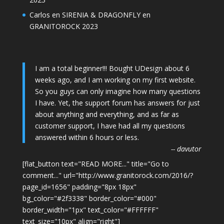
Carlos
en
SIRENIA & DRAGONFLY en
GRANITOROCK 2023
I am a total beginner!!! Bought UDesign about 6
weeks ago, and I am working on my first website.
So you guys can only imagine how many questions
I have. Yet, the support forum has answers for just
about anything and everything, and as far as
customer support, I have had all my questions
answered within 6 hours or less.
-- davutor
[flat_button text="READ MORE..." title="Go to
comment..." url="http://www.granitorock.com/2016/?
page_id=1656" padding="8px 18px"
bg_color="#2f3338" border_color="#000"
border_width="1px" text_color="#FFFFFF"
text_size="10px" align="right"]