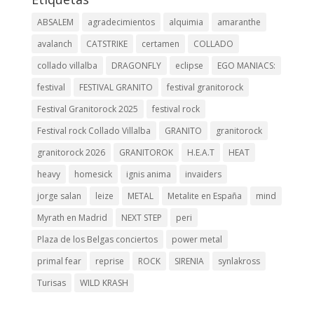
ABSALEM
agradecimientos
alquimia
amaranthe
avalanch
CATSTRIKE
certamen
COLLADO
collado villalba
DRAGONFLY
eclipse
EGO MANIACS:
festival
FESTIVAL GRANITO
festival granitorock
Festival Granitorock 2025
festival rock
Festival rock Collado Villalba
GRANITO
granitorock
granitorock 2026
GRANITOROK
H.E.A.T
HEAT
heavy
homesick
ignis anima
invaiders
jorge salan
leize
METAL
Metalite en España
mind
Myrath en Madrid
NEXT STEP
peri
Plaza de los Belgas conciertos
power metal
primal fear
reprise
ROCK
SIRENIA
synlakross
Turisas
WILD KRASH