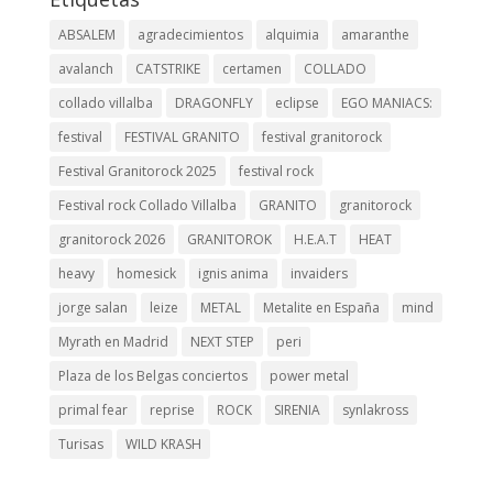
ABSALEM
agradecimientos
alquimia
amaranthe
avalanch
CATSTRIKE
certamen
COLLADO
collado villalba
DRAGONFLY
eclipse
EGO MANIACS:
festival
FESTIVAL GRANITO
festival granitorock
Festival Granitorock 2025
festival rock
Festival rock Collado Villalba
GRANITO
granitorock
granitorock 2026
GRANITOROK
H.E.A.T
HEAT
heavy
homesick
ignis anima
invaiders
jorge salan
leize
METAL
Metalite en España
mind
Myrath en Madrid
NEXT STEP
peri
Plaza de los Belgas conciertos
power metal
primal fear
reprise
ROCK
SIRENIA
synlakross
Turisas
WILD KRASH