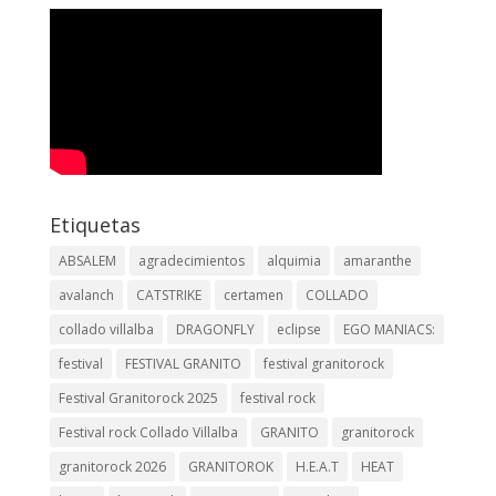
Etiquetas
ABSALEM
agradecimientos
alquimia
amaranthe
avalanch
CATSTRIKE
certamen
COLLADO
collado villalba
DRAGONFLY
eclipse
EGO MANIACS:
festival
FESTIVAL GRANITO
festival granitorock
Festival Granitorock 2025
festival rock
Festival rock Collado Villalba
GRANITO
granitorock
granitorock 2026
GRANITOROK
H.E.A.T
HEAT