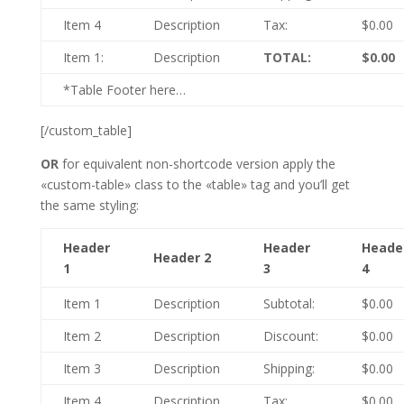
Item 4
Description
Tax:
$0.00
Item 1:
Description
TOTAL:
$0.00
*Table Footer here…
[/custom_table]
OR
for equivalent non-shortcode version apply the
«custom-table» class to the «table» tag and you’ll get
the same styling:
Header
Header
Heade
Header 2
1
3
4
Item 1
Description
Subtotal:
$0.00
Item 2
Description
Discount:
$0.00
Item 3
Description
Shipping:
$0.00
Item 4
Description
Tax:
$0.00