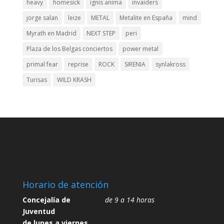
heavy
homesick
ignis anima
invaiders
jorge salan
leize
METAL
Metalite en España
mind
Myrath en Madrid
NEXT STEP
peri
Plaza de los Belgas conciertos
power metal
primal fear
reprise
ROCK
SIRENIA
synlakross
Turisas
WILD KRASH
Horario de atención
Concejalía de
de 9 a 14 horas
Juventud
de lunes a viernes