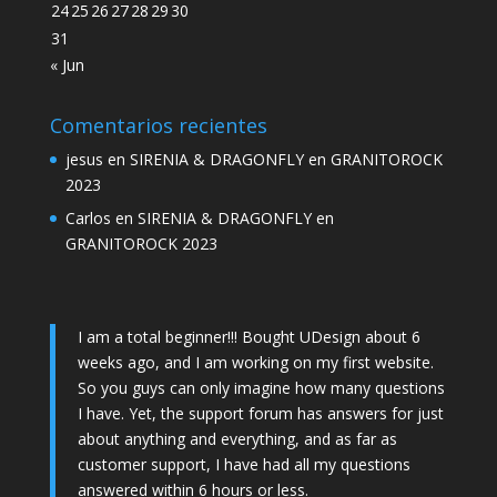
24
25
26
27
28
29
30
31
« Jun
Comentarios recientes
jesus
en
SIRENIA & DRAGONFLY en GRANITOROCK
2023
Carlos
en
SIRENIA & DRAGONFLY en
GRANITOROCK 2023
I am a total beginner!!! Bought UDesign about 6
weeks ago, and I am working on my first website.
So you guys can only imagine how many questions
I have. Yet, the support forum has answers for just
about anything and everything, and as far as
customer support, I have had all my questions
answered within 6 hours or less.