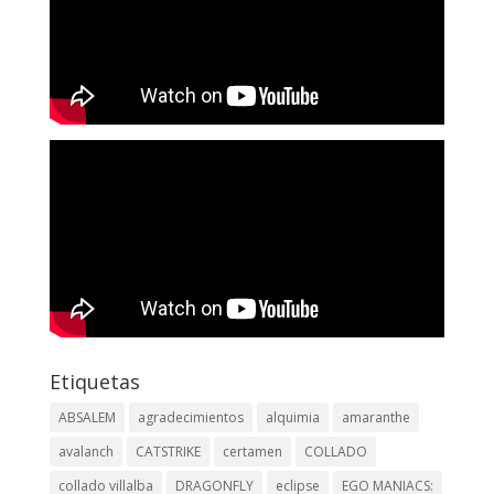
Etiquetas
ABSALEM
agradecimientos
alquimia
amaranthe
avalanch
CATSTRIKE
certamen
COLLADO
collado villalba
DRAGONFLY
eclipse
EGO MANIACS: