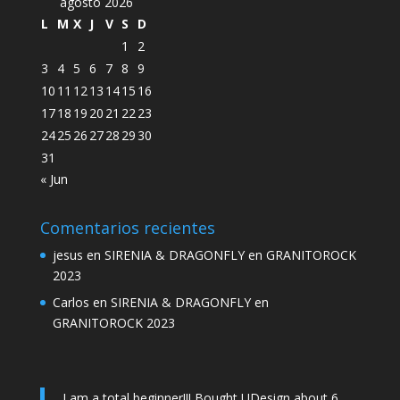
agosto 2026
L
M
X
J
V
S
D
1
2
3
4
5
6
7
8
9
10
11
12
13
14
15
16
17
18
19
20
21
22
23
24
25
26
27
28
29
30
31
« Jun
Comentarios recientes
jesus
en
SIRENIA & DRAGONFLY en GRANITOROCK
2023
Carlos
en
SIRENIA & DRAGONFLY en
GRANITOROCK 2023
I am a total beginner!!! Bought UDesign about 6