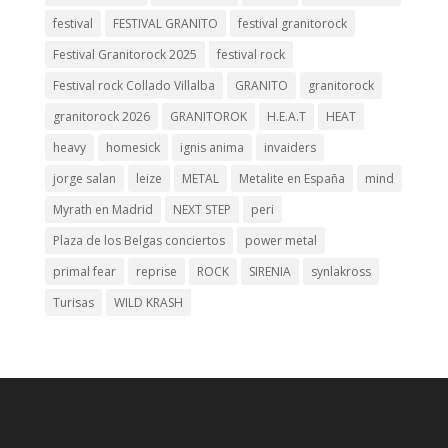
festival
FESTIVAL GRANITO
festival granitorock
Festival Granitorock 2025
festival rock
Festival rock Collado Villalba
GRANITO
granitorock
granitorock 2026
GRANITOROK
H.E.A.T
HEAT
heavy
homesick
ignis anima
invaiders
jorge salan
leize
METAL
Metalite en España
mind
Myrath en Madrid
NEXT STEP
peri
Plaza de los Belgas conciertos
power metal
primal fear
reprise
ROCK
SIRENIA
synlakross
Turisas
WILD KRASH